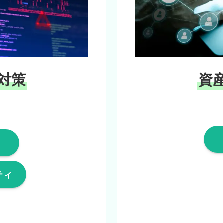
対策
資
ティ